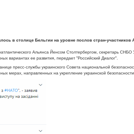
лось в столице Бельгии на уровне послов стран-участников 
ероатлантического Альянса Йенсом Столтербергом, секретарь СНБО
ых вариантах ее развития, передает "Российский Диалог".
це пресс-службы украинского Совета национальной безопасности и
нных мерах, направленных на укрепление украинской безопасности