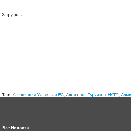
Загрузка...
Теги:
Ассоциация Украины и ЕС
,
Александр Турчинов
,
НАТО
,
Арми
Все Новости