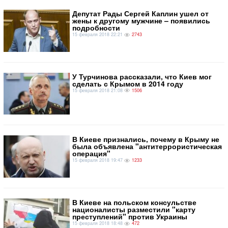
​Депутат Рады Сергей Каплин ушел от
жены к другому мужчине – появились
подробности
15 февраля 2018 22:21
2743
У Турчинова рассказали, что Киев мог
сделать с Крымом в 2014 году
15 февраля 2018 21:08
1506
В Киеве признались, почему в Крыму не
была объявлена "антитеррористическая
операция"
15 февраля 2018 19:47
1233
В Киеве на польском консульстве
националисты разместили "карту
преступлений" против Украины
15 февраля 2018 18:48
472