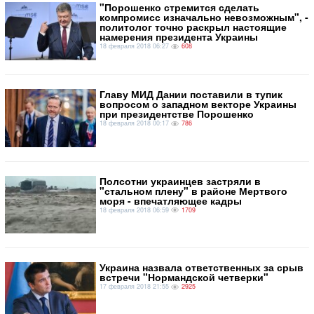
​"Порошенко стремится сделать
компромисс изначально невозможным", -
политолог точно раскрыл настоящие
намерения президента Украины
18 февраля 2018 06:27
608
Главу МИД Дании поставили в тупик
вопросом о западном векторе Украины
при президентстве Порошенко
18 февраля 2018 00:17
786
Полсотни украинцев застряли в
"стальном плену" в районе Мертвого
моря - впечатляющее кадры
18 февраля 2018 06:59
1709
Украина назвала ответственных за срыв
встречи "Нормандской четверки"
17 февраля 2018 21:55
2925