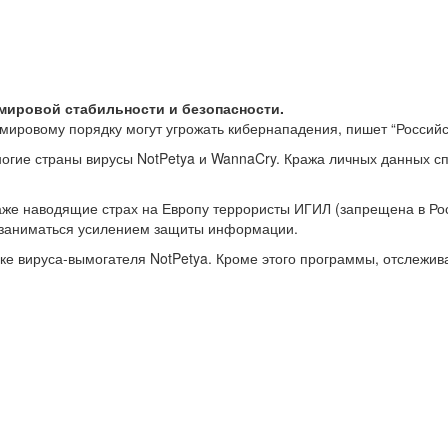
мировой стабильности и безопасности.
мировому порядку могут угрожать кибернападения, пишет “Российс
гие страны вирусы NotPetya и WannaCry. Кража личных данных сп
аже наводящие страх на Европу террористы ИГИЛ (запрещена в Ро
т заниматься усилением защиты информации.
ке вируса-вымогателя NotPetya. Кроме этого программы, отслежи