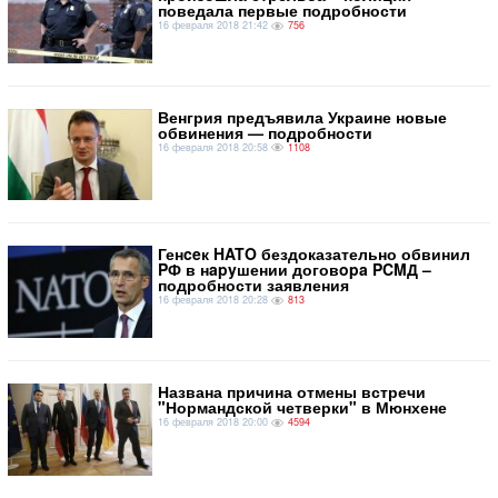
поведала первые подробности
16 февраля 2018 21:42
756
Венгрия предъявила Украине новые
обвинения — подробности
16 февраля 2018 20:58
1108
Генceк HATO бездоказательно обвинил
PФ в нapyшении договopa PCMД –
подробности заявления
16 февраля 2018 20:28
813
Названа причина отмены встречи
"Нормандской четверки" в Мюнхене
16 февраля 2018 20:00
4594