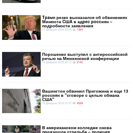
​Tpaмп резко высказался об обвинениях
Минюста CШA в адpec poccиян –
подробности заявления
17 февраля 2018 00:26
1364
Порошенко выступил с антироссийской
речью на Мюнхенской конференции
16 февраля 2018 22:12
2142
Вашингтон обвинил Пригожина и еще 13
россиян в "сговоре с целью обмана
США"
16 февраля 2018 21:47
4539
​В американском колледже снова
произошла стрельба – полиция