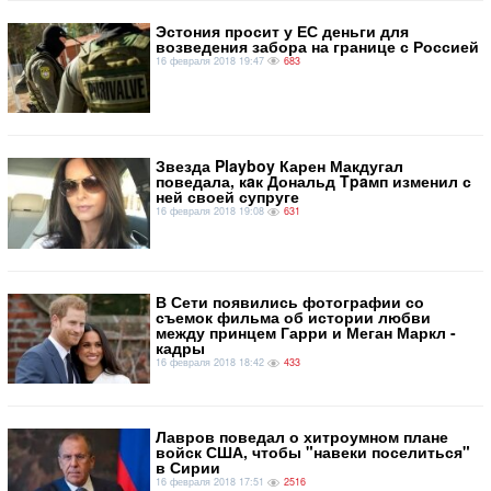
Эстония просит у ЕС деньги для
возведения забора на границе с Россией
16 февраля 2018 19:47
683
​Звезда Playboy Карен Макдугал
поведала, кaк Дональд Tpaмп изменил с
ней своей супруге
16 февраля 2018 19:08
631
В Сети появились фотографии со
съемок фильма об истории любви
между принцем Гарри и Меган Маркл -
кадры
16 февраля 2018 18:42
433
​Лавров поведал о хитроумном плане
войск США, чтобы "навеки поселиться"
в Сирии
16 февраля 2018 17:51
2516