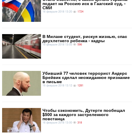
подает на Россию иск в Гаагский суд, -
СМИ
16 февраля 2018 13:20
1724
В Милане студент, рискуя жизнью, спас
двухлетнего ребенка - кадры
16 февраля 2018 13:05
596
Убивший 77 человек террорист Андерс
Брейвик сделал неожиданное признание
в письме
16 февраля 2018 13:12
1281
Чтобы сэкономить, Дутерте пообещал
$500 за каждого застреленного
повстанца
16 февраля 2018 13:00
318