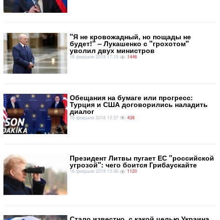
"Я не кровожадный, но пощады не
будет!" – Лукашенко с "грохотом"
уволил двух министров
16 февраля 2018 17:19
1446
Обещания на бумаге или прогресс:
Турция и США договорились наладить
диалог
16 февраля 2018 13:37
438
Президент Литвы пугает ЕС "российской
угрозой": чего боится Грибаускайте
16 февраля 2018 13:36
1120
​Стало известно, с какой целью Украина