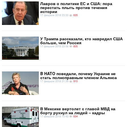
Лавров о политике ЕС и США: пора
перестать плыть против течения
истории
17 февраля 2018 23:33
635
У Трампа рассказали, кто навредил США
больше, чем Россия
17 февраля 2018 23:06
835
​B HATO поведали, почему Украине не
стать полноправным членом Альянса
17 февраля 2018 21:39
910
В Мексике вертолет с главой МВД на
борту рухнул на людей – кадры
17 февраля 2018 10:43
634